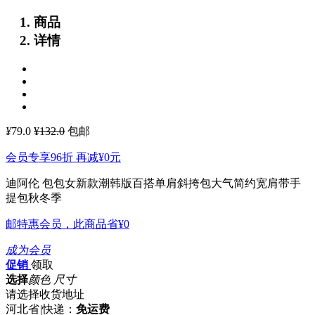
商品
详情
¥
79.0
¥132.0
包邮
会员专享96折 再减
¥0
元
迪阿伦 包包女新款潮韩版百搭单肩斜挎包大气简约宽肩带手
提包秋冬季
邮特惠会员，此商品省
¥0
成为会员
促销
领取
选择
颜色 尺寸
请选择收货地址
河北省
|
快递：
免运费