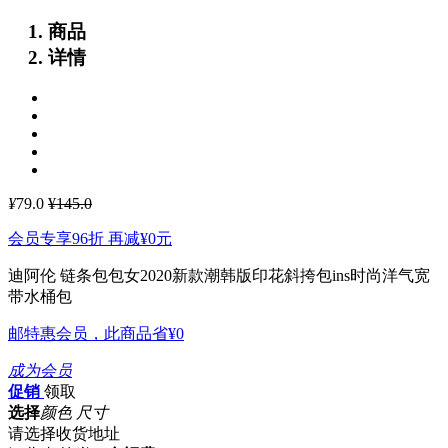
商品
详情
¥
79.0
¥145.0
会员专享96折 再减
¥0
元
迪阿伦 链条包包女2020新款潮韩版印花斜挎包ins时尚洋气宽
带水桶包
邮特惠会员，此商品省
¥0
成为会员
促销
领取
选择
颜色 尺寸
请选择收货地址