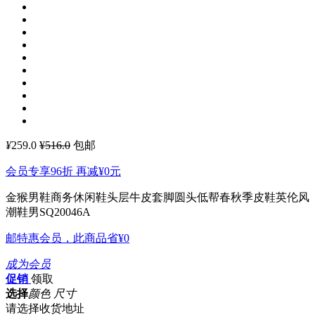
¥
259.0
¥516.0
包邮
会员专享96折 再减
¥0
元
金猴男鞋商务休闲鞋头层牛皮套脚圆头低帮春秋季皮鞋英伦风
潮鞋男SQ20046A
邮特惠会员，此商品省
¥0
成为会员
促销
领取
选择
颜色 尺寸
请选择收货地址