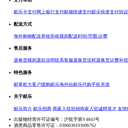
邮乐卡支付
网上银行支付
邮储快捷支付
邮乐快捷支付协议
配送方式
海外购物配送
签收拒收规则
配送时间/范围/运费
售后服务
退换货规则
退款说明
联系客服
退换货流程
退换货运费补偿
特色服务
邮掌柜
大客户团购
邮乐海外站
邮乐代购
手机充值
关于邮乐
邮乐简介
邮乐招商
商家入驻
批销商家入驻
诚聘英才
友情
出版物经营许可证编号：沪批字第Y4843号
酒类商品零售许可证：0306030103006762