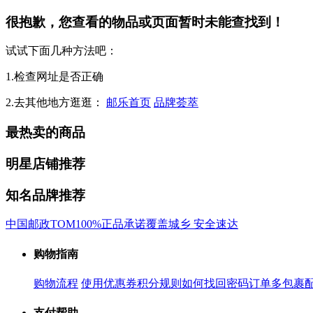
很抱歉，您查看的物品或页面暂时未能查找到！
试试下面几种方法吧：
1.检查网址是否正确
2.去其他地方逛逛：
邮乐首页
品牌荟萃
最热卖的商品
明星店铺推荐
知名品牌推荐
中国邮政
TOM
100%正品承诺
覆盖城乡 安全速达
购物指南
购物流程
使用优惠券
积分规则
如何找回密码
订单多包裹
支付帮助