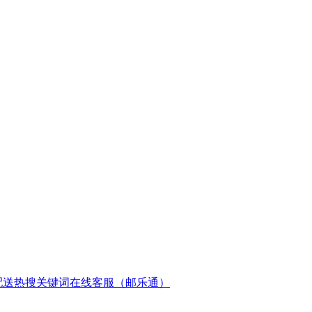
配送
热搜关键词
在线客服（邮乐通）