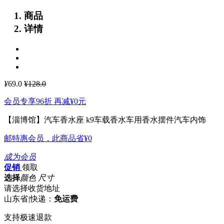
商品
详情
¥
69.0
¥128.0
会员专享96折 再减
¥0
元
【淄博馆】汽车香水座 k9车载香水车用香水摆件汽车内饰
邮特惠会员，此商品省
¥0
成为会员
促销
领取
选择
颜色 尺寸
请选择收货地址
山东省
|
快递：
免运费
支持极速退款