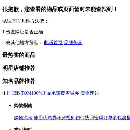
很抱歉，您查看的物品或页面暂时未能查找到！
试试下面几种方法吧：
1.检查网址是否正确
2.去其他地方逛逛：
邮乐首页
品牌荟萃
最热卖的商品
明星店铺推荐
知名品牌推荐
中国邮政
TOM
100%正品承诺
覆盖城乡 安全速达
购物指南
购物流程
使用优惠券
积分规则
如何找回密码
订单多包裹
支付帮助