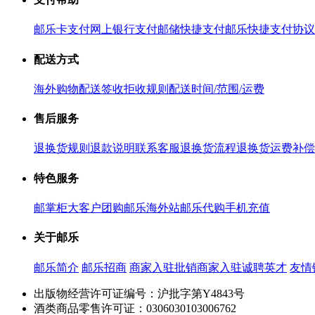
邮乐卡支付
网上银行支付
邮储快捷支付
邮乐快捷支付协议
配送方式
海外购物配送
签收拒收规则
配送时间/范围/运费
售后服务
退换货规则
退款说明
联系客服
退换货流程
退换货运费补偿
特色服务
邮掌柜
大客户团购
邮乐海外站
邮乐代购
手机充值
关于邮乐
邮乐简介
邮乐招商
商家入驻
批销商家入驻
诚聘英才
友情
出版物经营许可证编号：沪批字第Y4843号
酒类商品零售许可证：0306030103006762