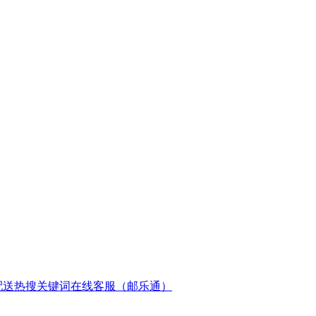
配送
热搜关键词
在线客服（邮乐通）