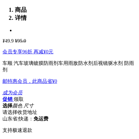
商品
详情
¥
49.9
¥95.0
会员专享96折 再减
¥0
元
车顺 汽车玻璃镀膜防雨剂车用雨敌防水剂后视镜驱水剂 防雨
剂
邮特惠会员，此商品省
¥0
成为会员
促销
领取
选择
颜色 尺寸
请选择收货地址
山东省
|
快递：
免运费
支持极速退款