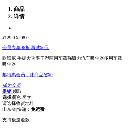
商品
详情
¥
129.0
¥208.0
会员专享96折 再减
¥0
元
欧班尼 手提大功率干湿两用车载强吸力汽车吸尘器多用车载
吸尘器
邮特惠会员，此商品省
¥0
成为会员
促销
领取
选择
颜色 尺寸
请选择收货地址
山东省
|
快递：
免运费
支持极速退款