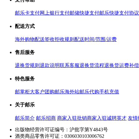
邮乐卡支付
网上银行支付
邮储快捷支付
邮乐快捷支付协议
配送方式
海外购物配送
签收拒收规则
配送时间/范围/运费
售后服务
退换货规则
退款说明
联系客服
退换货流程
退换货运费补偿
特色服务
邮掌柜
大客户团购
邮乐海外站
邮乐代购
手机充值
关于邮乐
邮乐简介
邮乐招商
商家入驻
批销商家入驻
诚聘英才
友情
出版物经营许可证编号：沪批字第Y4843号
酒类商品零售许可证：0306030103006762