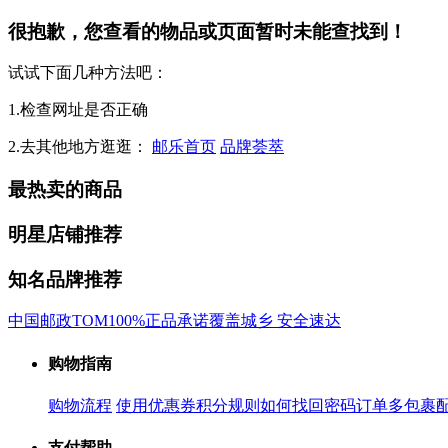
很抱歉，您查看的物品或页面暂时未能查找到！
试试下面几种方法吧：
1.检查网址是否正确
2.去其他地方逛逛：
邮乐首页
品牌荟萃
最热卖的商品
明星店铺推荐
知名品牌推荐
中国邮政
TOM
100%正品承诺
覆盖城乡 安全速达
购物指南
购物流程
使用优惠券
积分规则
如何找回密码
订单多包裹
支付帮助