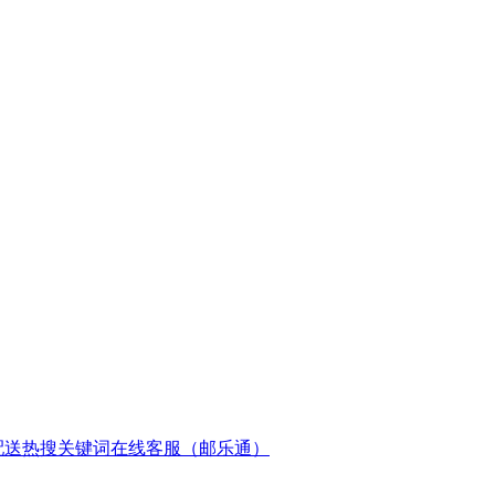
配送
热搜关键词
在线客服（邮乐通）