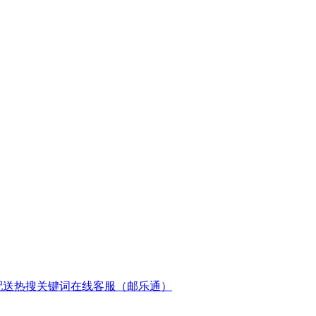
配送
热搜关键词
在线客服（邮乐通）