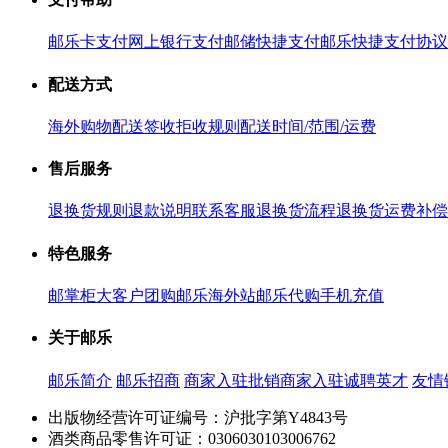
邮乐卡支付
网上银行支付
邮储快捷支付
邮乐快捷支付协议
配送方式
海外购物配送
签收拒收规则
配送时间/范围/运费
售后服务
退换货规则
退款说明
联系客服
退换货流程
退换货运费补偿
特色服务
邮掌柜
大客户团购
邮乐海外站
邮乐代购
手机充值
关于邮乐
邮乐简介
邮乐招商
商家入驻
批销商家入驻
诚聘英才
友情
出版物经营许可证编号：沪批字第Y4843号
酒类商品零售许可证：0306030103006762