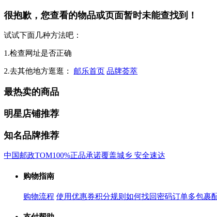
很抱歉，您查看的物品或页面暂时未能查找到！
试试下面几种方法吧：
1.检查网址是否正确
2.去其他地方逛逛：
邮乐首页
品牌荟萃
最热卖的商品
明星店铺推荐
知名品牌推荐
中国邮政
TOM
100%正品承诺
覆盖城乡 安全速达
购物指南
购物流程
使用优惠券
积分规则
如何找回密码
订单多包裹
支付帮助