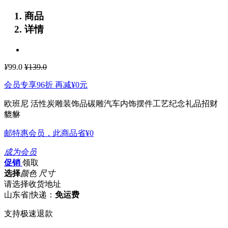
商品
详情
¥
99.0
¥139.0
会员专享96折 再减
¥0
元
欧班尼 活性炭雕装饰品碳雕汽车内饰摆件工艺纪念礼品招财
貔貅
邮特惠会员，此商品省
¥0
成为会员
促销
领取
选择
颜色 尺寸
请选择收货地址
山东省
|
快递：
免运费
支持极速退款