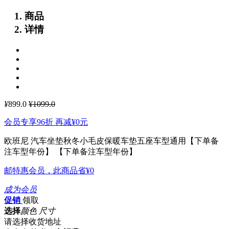
商品
详情
¥
899.0
¥1099.0
会员专享96折 再减
¥0
元
欧班尼 汽车坐垫秋冬小毛皮保暖车垫五座车型通用【下单备
注车型年份】
【下单备注车型年份】
邮特惠会员，此商品省
¥0
成为会员
促销
领取
选择
颜色 尺寸
请选择收货地址