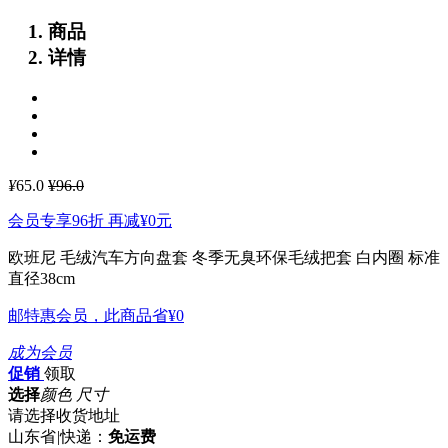
商品
详情
¥
65.0
¥96.0
会员专享96折 再减
¥0
元
欧班尼 毛绒汽车方向盘套 冬季无臭环保毛绒把套 白内圈
标准
直径38cm
邮特惠会员，此商品省
¥0
成为会员
促销
领取
选择
颜色 尺寸
请选择收货地址
山东省
|
快递：
免运费