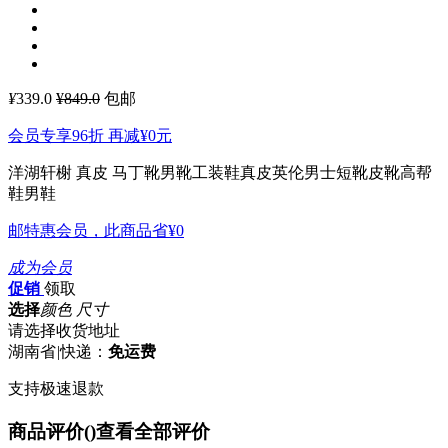
¥
339.0
¥849.0
包邮
会员专享96折 再减
¥0
元
洋湖轩榭 真皮 马丁靴男靴工装鞋真皮英伦男士短靴皮靴高帮
鞋男鞋
邮特惠会员，此商品省
¥0
成为会员
促销
领取
选择
颜色 尺寸
请选择收货地址
湖南省
|
快递：
免运费
支持极速退款
商品评价(
)
查看全部评价