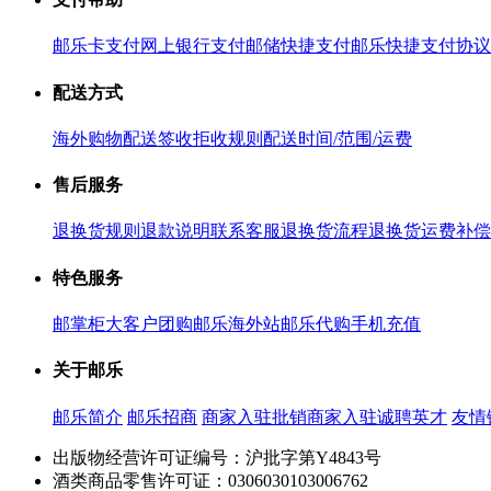
邮乐卡支付
网上银行支付
邮储快捷支付
邮乐快捷支付协议
配送方式
海外购物配送
签收拒收规则
配送时间/范围/运费
售后服务
退换货规则
退款说明
联系客服
退换货流程
退换货运费补偿
特色服务
邮掌柜
大客户团购
邮乐海外站
邮乐代购
手机充值
关于邮乐
邮乐简介
邮乐招商
商家入驻
批销商家入驻
诚聘英才
友情
出版物经营许可证编号：沪批字第Y4843号
酒类商品零售许可证：0306030103006762