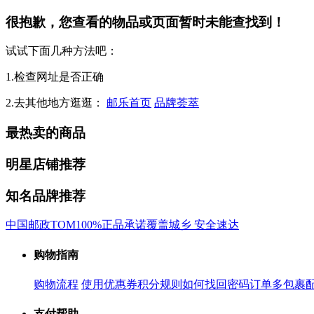
很抱歉，您查看的物品或页面暂时未能查找到！
试试下面几种方法吧：
1.检查网址是否正确
2.去其他地方逛逛：
邮乐首页
品牌荟萃
最热卖的商品
明星店铺推荐
知名品牌推荐
中国邮政
TOM
100%正品承诺
覆盖城乡 安全速达
购物指南
购物流程
使用优惠券
积分规则
如何找回密码
订单多包裹
支付帮助