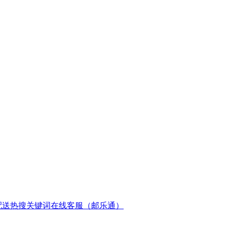
配送
热搜关键词
在线客服（邮乐通）