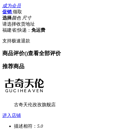
成为会员
促销
领取
选择
颜色 尺寸
请选择收货地址
福建省
|
快递：
免运费
支持极速退款
商品评价(
)
查看全部评价
推荐商品
古奇天伦孜孜旗舰店
进入店铺
描述相符：
5.0