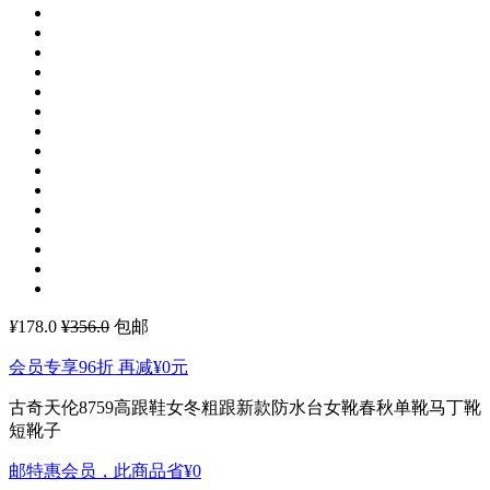
¥
178.0
¥356.0
包邮
会员专享96折 再减
¥0
元
古奇天伦8759高跟鞋女冬粗跟新款防水台女靴春秋单靴马丁靴
短靴子
邮特惠会员，此商品省
¥0