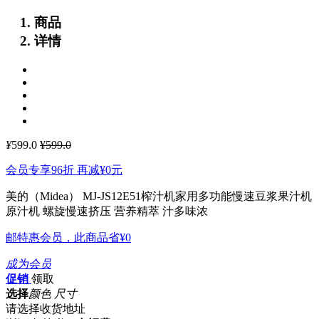
商品
详情
¥
599.0
¥599.0
会员专享96折 再减
¥0
元
美的（Midea） MJ-JS12E51榨汁机家用多功能慢速豆浆果汁机
原汁机
螺旋慢速挤压 营养精萃 汁多味浓
邮特惠会员，此商品省
¥0
成为会员
促销
领取
选择
颜色 尺寸
请选择收货地址