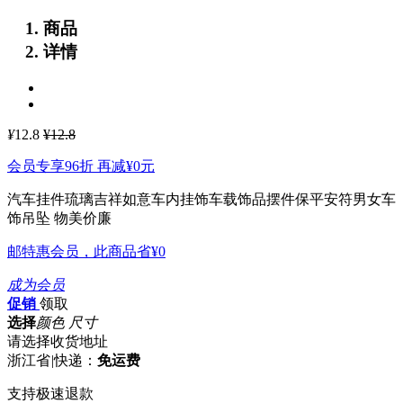
商品
详情
¥
12.8
¥12.8
会员专享96折 再减
¥0
元
汽车挂件琉璃吉祥如意车内挂饰车载饰品摆件保平安符男女车
饰吊坠
物美价廉
邮特惠会员，此商品省
¥0
成为会员
促销
领取
选择
颜色 尺寸
请选择收货地址
浙江省
|
快递：
免运费
支持极速退款