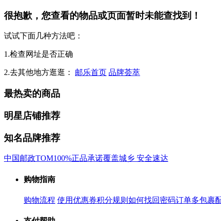
很抱歉，您查看的物品或页面暂时未能查找到！
试试下面几种方法吧：
1.检查网址是否正确
2.去其他地方逛逛：
邮乐首页
品牌荟萃
最热卖的商品
明星店铺推荐
知名品牌推荐
中国邮政
TOM
100%正品承诺
覆盖城乡 安全速达
购物指南
购物流程
使用优惠券
积分规则
如何找回密码
订单多包裹
支付帮助