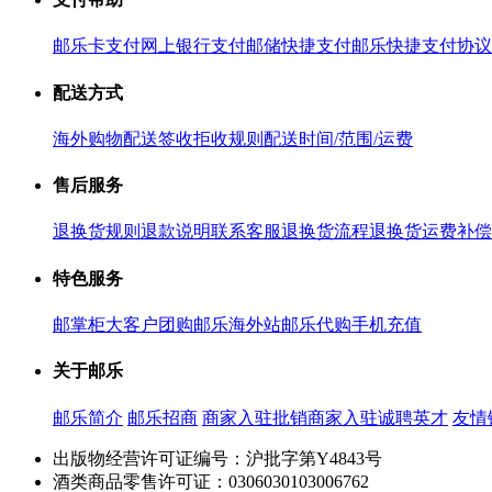
邮乐卡支付
网上银行支付
邮储快捷支付
邮乐快捷支付协议
配送方式
海外购物配送
签收拒收规则
配送时间/范围/运费
售后服务
退换货规则
退款说明
联系客服
退换货流程
退换货运费补偿
特色服务
邮掌柜
大客户团购
邮乐海外站
邮乐代购
手机充值
关于邮乐
邮乐简介
邮乐招商
商家入驻
批销商家入驻
诚聘英才
友情
出版物经营许可证编号：沪批字第Y4843号
酒类商品零售许可证：0306030103006762