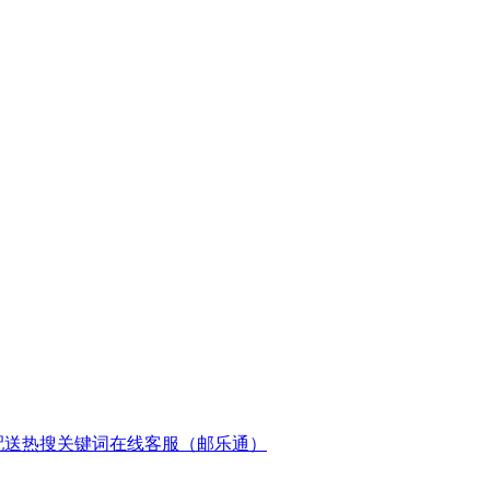
配送
热搜关键词
在线客服（邮乐通）