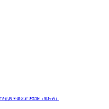
配送
热搜关键词
在线客服（邮乐通）