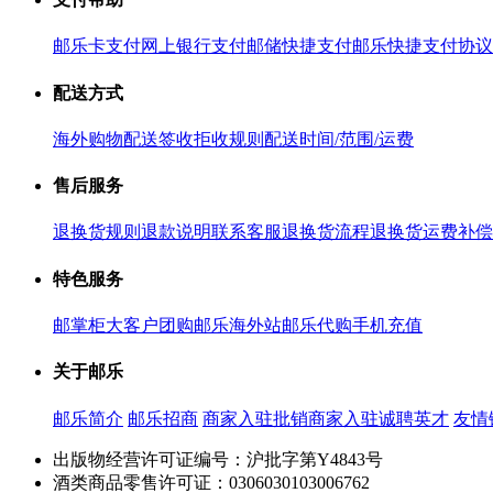
邮乐卡支付
网上银行支付
邮储快捷支付
邮乐快捷支付协议
配送方式
海外购物配送
签收拒收规则
配送时间/范围/运费
售后服务
退换货规则
退款说明
联系客服
退换货流程
退换货运费补偿
特色服务
邮掌柜
大客户团购
邮乐海外站
邮乐代购
手机充值
关于邮乐
邮乐简介
邮乐招商
商家入驻
批销商家入驻
诚聘英才
友情
出版物经营许可证编号：沪批字第Y4843号
酒类商品零售许可证：0306030103006762