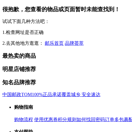
很抱歉，您查看的物品或页面暂时未能查找到！
试试下面几种方法吧：
1.检查网址是否正确
2.去其他地方逛逛：
邮乐首页
品牌荟萃
最热卖的商品
明星店铺推荐
知名品牌推荐
中国邮政
TOM
100%正品承诺
覆盖城乡 安全速达
购物指南
购物流程
使用优惠券
积分规则
如何找回密码
订单多包裹
支付帮助