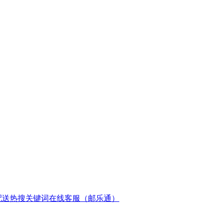
配送
热搜关键词
在线客服（邮乐通）