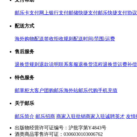
邮乐卡支付
网上银行支付
邮储快捷支付
邮乐快捷支付协议
配送方式
海外购物配送
签收拒收规则
配送时间/范围/运费
售后服务
退换货规则
退款说明
联系客服
退换货流程
退换货运费补偿
特色服务
邮掌柜
大客户团购
邮乐海外站
邮乐代购
手机充值
关于邮乐
邮乐简介
邮乐招商
商家入驻
批销商家入驻
诚聘英才
友情
出版物经营许可证编号：沪批字第Y4843号
酒类商品零售许可证：0306030103006762