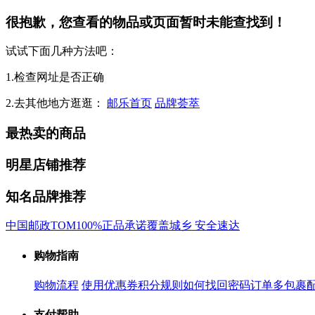
很抱歉，您查看的物品或页面暂时未能查找到！
试试下面几种方法吧：
1.检查网址是否正确
2.去其他地方逛逛：
邮乐首页
品牌荟萃
最热卖的商品
明星店铺推荐
知名品牌推荐
中国邮政
TOM
100%正品承诺
覆盖城乡 安全速达
购物指南
购物流程
使用优惠券
积分规则
如何找回密码
订单多包裹
支付帮助