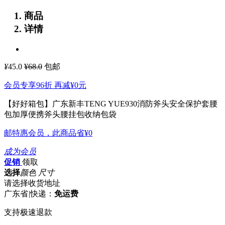
商品
详情
¥
45.0
¥68.0
包邮
会员专享96折 再减
¥0
元
【好好箱包】广东新丰TENG YUE930消防斧头安全保护套腰
包加厚便携斧头腰挂包收纳包袋
邮特惠会员，此商品省
¥0
成为会员
促销
领取
选择
颜色 尺寸
请选择收货地址
广东省
|
快递：
免运费
支持极速退款