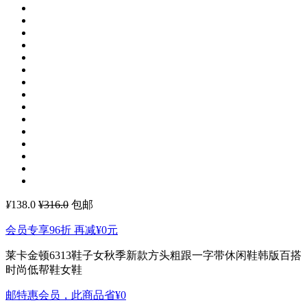
¥
138.0
¥316.0
包邮
会员专享96折 再减
¥0
元
莱卡金顿6313鞋子女秋季新款方头粗跟一字带休闲鞋韩版百搭
时尚低帮鞋女鞋
邮特惠会员，此商品省
¥0