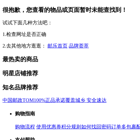
很抱歉，您查看的物品或页面暂时未能查找到！
试试下面几种方法吧：
1.检查网址是否正确
2.去其他地方逛逛：
邮乐首页
品牌荟萃
最热卖的商品
明星店铺推荐
知名品牌推荐
中国邮政
TOM
100%正品承诺
覆盖城乡 安全速达
购物指南
购物流程
使用优惠券
积分规则
如何找回密码
订单多包裹
支付帮助