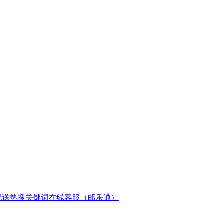
配送
热搜关键词
在线客服（邮乐通）