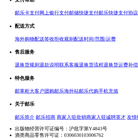
邮乐卡支付
网上银行支付
邮储快捷支付
邮乐快捷支付协议
配送方式
海外购物配送
签收拒收规则
配送时间/范围/运费
售后服务
退换货规则
退款说明
联系客服
退换货流程
退换货运费补偿
特色服务
邮掌柜
大客户团购
邮乐海外站
邮乐代购
手机充值
关于邮乐
邮乐简介
邮乐招商
商家入驻
批销商家入驻
诚聘英才
友情
出版物经营许可证编号：沪批字第Y4843号
酒类商品零售许可证：0306030103006762