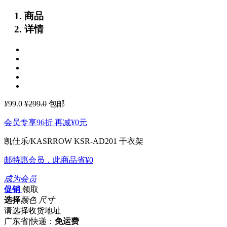
商品
详情
¥
99.0
¥299.0
包邮
会员专享96折 再减
¥0
元
凯仕乐/KASRROW KSR-AD201 干衣架
邮特惠会员，此商品省
¥0
成为会员
促销
领取
选择
颜色 尺寸
请选择收货地址
广东省
|
快递：
免运费