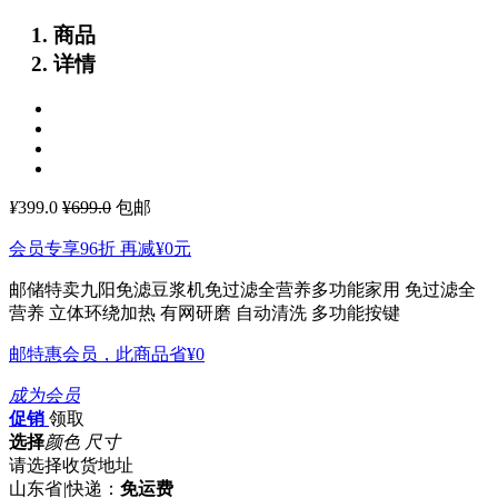
商品
详情
¥
399.0
¥699.0
包邮
会员专享96折 再减
¥0
元
邮储特卖九阳免滤豆浆机免过滤全营养多功能家用
免过滤全
营养 立体环绕加热 有网研磨 自动清洗 多功能按键
邮特惠会员，此商品省
¥0
成为会员
促销
领取
选择
颜色 尺寸
请选择收货地址
山东省
|
快递：
免运费