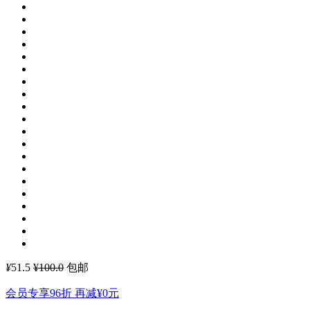
¥
51.5
¥100.0
包邮
会员专享96折 再减
¥0
元