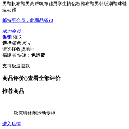
男鞋帆布鞋男高帮帆布鞋男学生情侣板鞋布鞋男韩版潮鞋球鞋
运动鞋
邮特惠会员，此商品省
¥0
成为会员
促销
领取
选择
颜色 尺寸
请选择收货地址
福建省
|
快递：
免运费
支持极速退款
商品评价(
)
查看全部评价
推荐商品
狄克特休闲运动专柜
进入店铺