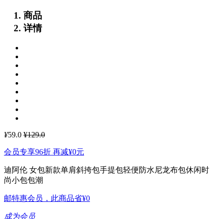
商品
详情
¥
59.0
¥129.0
会员专享96折 再减
¥0
元
迪阿伦 女包新款单肩斜挎包手提包轻便防水尼龙布包休闲时
尚小包包潮
邮特惠会员，此商品省
¥0
成为会员