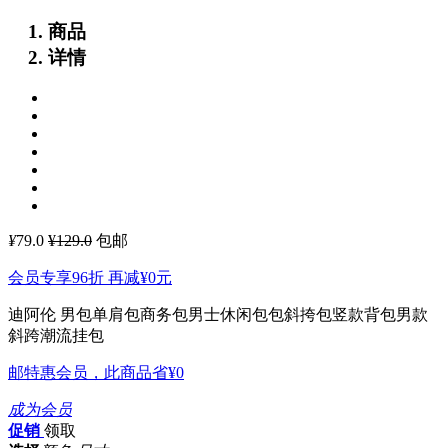
商品
详情
¥
79.0
¥129.0
包邮
会员专享96折 再减
¥0
元
迪阿伦 男包单肩包商务包男士休闲包包斜挎包竖款背包男款
斜跨潮流挂包
邮特惠会员，此商品省
¥0
成为会员
促销
领取