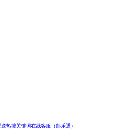
配送
热搜关键词
在线客服（邮乐通）