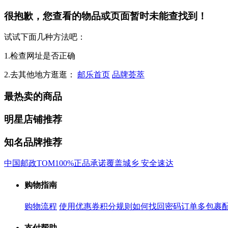
很抱歉，您查看的物品或页面暂时未能查找到！
试试下面几种方法吧：
1.检查网址是否正确
2.去其他地方逛逛：
邮乐首页
品牌荟萃
最热卖的商品
明星店铺推荐
知名品牌推荐
中国邮政
TOM
100%正品承诺
覆盖城乡 安全速达
购物指南
购物流程
使用优惠券
积分规则
如何找回密码
订单多包裹
支付帮助