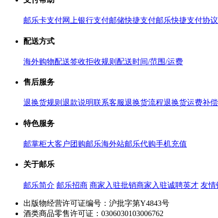
邮乐卡支付
网上银行支付
邮储快捷支付
邮乐快捷支付协议
配送方式
海外购物配送
签收拒收规则
配送时间/范围/运费
售后服务
退换货规则
退款说明
联系客服
退换货流程
退换货运费补偿
特色服务
邮掌柜
大客户团购
邮乐海外站
邮乐代购
手机充值
关于邮乐
邮乐简介
邮乐招商
商家入驻
批销商家入驻
诚聘英才
友情
出版物经营许可证编号：沪批字第Y4843号
酒类商品零售许可证：0306030103006762