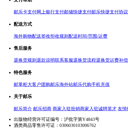
邮乐卡支付
网上银行支付
邮储快捷支付
邮乐快捷支付协议
配送方式
海外购物配送
签收拒收规则
配送时间/范围/运费
售后服务
退换货规则
退款说明
联系客服
退换货流程
退换货运费补偿
特色服务
邮掌柜
大客户团购
邮乐海外站
邮乐代购
手机充值
关于邮乐
邮乐简介
邮乐招商
商家入驻
批销商家入驻
诚聘英才
友情
出版物经营许可证编号：沪批字第Y4843号
酒类商品零售许可证：0306030103006762