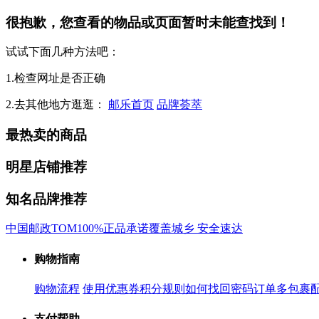
很抱歉，您查看的物品或页面暂时未能查找到！
试试下面几种方法吧：
1.检查网址是否正确
2.去其他地方逛逛：
邮乐首页
品牌荟萃
最热卖的商品
明星店铺推荐
知名品牌推荐
中国邮政
TOM
100%正品承诺
覆盖城乡 安全速达
购物指南
购物流程
使用优惠券
积分规则
如何找回密码
订单多包裹
支付帮助