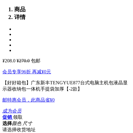
商品
详情
¥
208.0
¥270.0
包邮
会员专享96折 再减
¥0
元
【好好箱包】广东新丰TENGYUE877台式电脑主机包液晶显
示器收纳包一体机手提袋加厚【-2款】
邮特惠会员，此商品省
¥0
成为会员
促销
领取
选择
颜色 尺寸
请选择收货地址