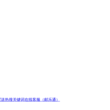
配送
热搜关键词
在线客服（邮乐通）