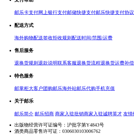
邮乐卡支付
网上银行支付
邮储快捷支付
邮乐快捷支付协议
配送方式
海外购物配送
签收拒收规则
配送时间/范围/运费
售后服务
退换货规则
退款说明
联系客服
退换货流程
退换货运费补偿
特色服务
邮掌柜
大客户团购
邮乐海外站
邮乐代购
手机充值
关于邮乐
邮乐简介
邮乐招商
商家入驻
批销商家入驻
诚聘英才
友情
出版物经营许可证编号：沪批字第Y4843号
酒类商品零售许可证：0306030103006762