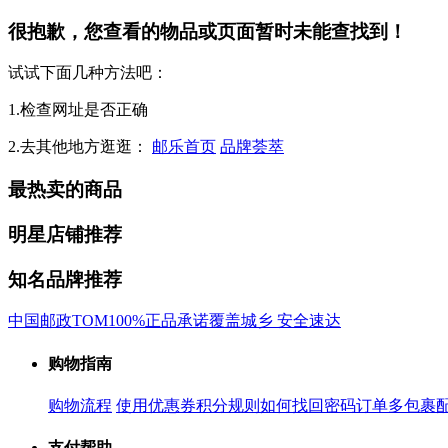
很抱歉，您查看的物品或页面暂时未能查找到！
试试下面几种方法吧：
1.检查网址是否正确
2.去其他地方逛逛：
邮乐首页
品牌荟萃
最热卖的商品
明星店铺推荐
知名品牌推荐
中国邮政
TOM
100%正品承诺
覆盖城乡 安全速达
购物指南
购物流程
使用优惠券
积分规则
如何找回密码
订单多包裹
支付帮助