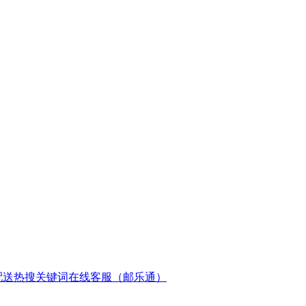
配送
热搜关键词
在线客服（邮乐通）