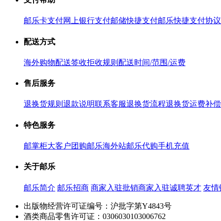
邮乐卡支付
网上银行支付
邮储快捷支付
邮乐快捷支付协议
配送方式
海外购物配送
签收拒收规则
配送时间/范围/运费
售后服务
退换货规则
退款说明
联系客服
退换货流程
退换货运费补偿
特色服务
邮掌柜
大客户团购
邮乐海外站
邮乐代购
手机充值
关于邮乐
邮乐简介
邮乐招商
商家入驻
批销商家入驻
诚聘英才
友情
出版物经营许可证编号：沪批字第Y4843号
酒类商品零售许可证：0306030103006762