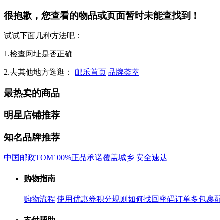
很抱歉，您查看的物品或页面暂时未能查找到！
试试下面几种方法吧：
1.检查网址是否正确
2.去其他地方逛逛：
邮乐首页
品牌荟萃
最热卖的商品
明星店铺推荐
知名品牌推荐
中国邮政
TOM
100%正品承诺
覆盖城乡 安全速达
购物指南
购物流程
使用优惠券
积分规则
如何找回密码
订单多包裹
支付帮助