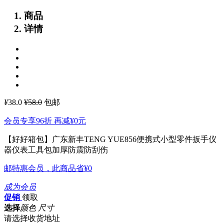
商品
详情
¥
38.0
¥58.0
包邮
会员专享96折 再减
¥0
元
【好好箱包】广东新丰TENG YUE856便携式小型零件扳手仪
器仪表工具包加厚防震防刮伤
邮特惠会员，此商品省
¥0
成为会员
促销
领取
选择
颜色 尺寸
请选择收货地址