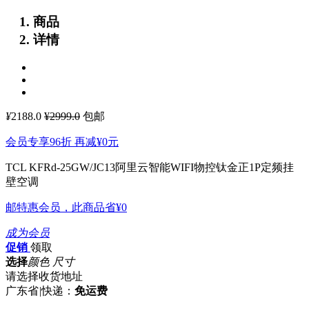
商品
详情
¥
2188.0
¥2999.0
包邮
会员专享96折 再减
¥0
元
TCL KFRd-25GW/JC13阿里云智能WIFI物控钛金正1P定频挂
壁空调
邮特惠会员，此商品省
¥0
成为会员
促销
领取
选择
颜色 尺寸
请选择收货地址
广东省
|
快递：
免运费