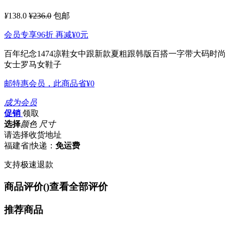
¥
138.0
¥236.0
包邮
会员专享96折 再减
¥0
元
百年纪念1474凉鞋女中跟新款夏粗跟韩版百搭一字带大码时尚
女士罗马女鞋子
邮特惠会员，此商品省
¥0
成为会员
促销
领取
选择
颜色 尺寸
请选择收货地址
福建省
|
快递：
免运费
支持极速退款
商品评价(
)
查看全部评价
推荐商品