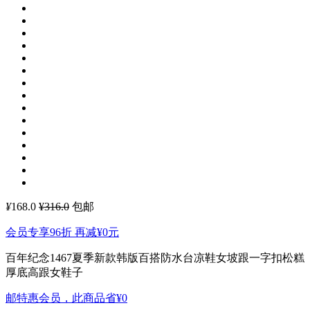
¥
168.0
¥316.0
包邮
会员专享96折 再减
¥0
元
百年纪念1467夏季新款韩版百搭防水台凉鞋女坡跟一字扣松糕
厚底高跟女鞋子
邮特惠会员，此商品省
¥0