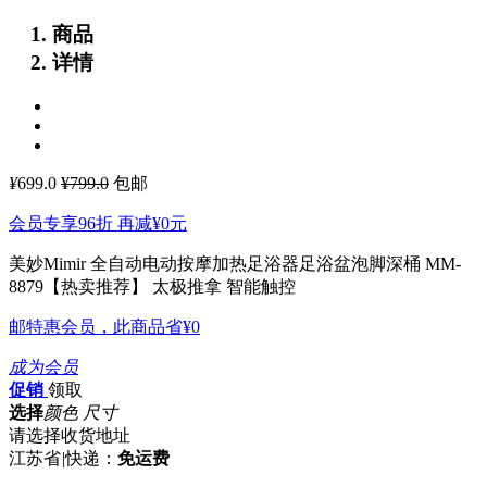
商品
详情
¥
699.0
¥799.0
包邮
会员专享96折 再减
¥0
元
美妙Mimir 全自动电动按摩加热足浴器足浴盆泡脚深桶 MM-
8879【热卖推荐】
太极推拿 智能触控
邮特惠会员，此商品省
¥0
成为会员
促销
领取
选择
颜色 尺寸
请选择收货地址
江苏省
|
快递：
免运费