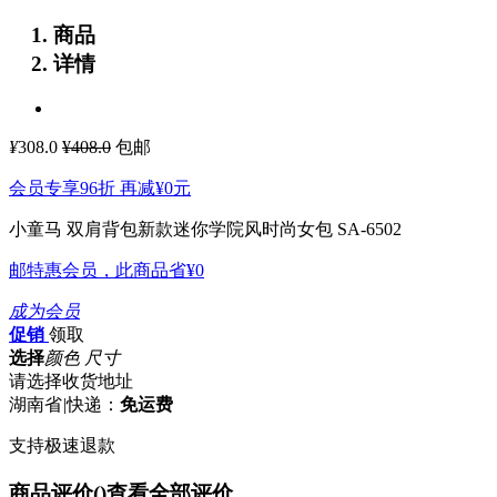
商品
详情
¥
308.0
¥408.0
包邮
会员专享96折 再减
¥0
元
小童马 双肩背包新款迷你学院风时尚女包 SA-6502
邮特惠会员，此商品省
¥0
成为会员
促销
领取
选择
颜色 尺寸
请选择收货地址
湖南省
|
快递：
免运费
支持极速退款
商品评价(
)
查看全部评价