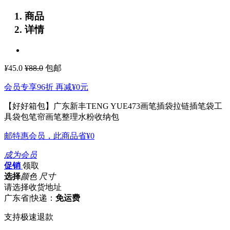
商品
详情
¥
45.0
¥88.0
包邮
会员专享96折 再减
¥0
元
【好好箱包】广东新丰TENG YUE473画笔插袋拉链插笔袋工
具袋包笔帘画笔整理水粉收纳包
邮特惠会员，此商品省
¥0
成为会员
促销
领取
选择
颜色 尺寸
请选择收货地址
广东省
|
快递：
免运费
支持极速退款