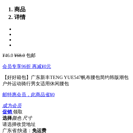
商品
详情
¥
46.0
¥68.0
包邮
会员专享96折 再减
¥0
元
【好好箱包】广东新丰TENG YUE547帆布腰包简约韩版潮包
户外运动骑行男女适用休闲腰包
邮特惠会员，此商品省
¥0
成为会员
促销
领取
选择
颜色 尺寸
请选择收货地址
广东省
|
快递：
免运费