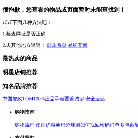
很抱歉，您查看的物品或页面暂时未能查找到！
试试下面几种方法吧：
1.检查网址是否正确
2.去其他地方逛逛：
邮乐首页
品牌荟萃
最热卖的商品
明星店铺推荐
知名品牌推荐
中国邮政
TOM
100%正品承诺
覆盖城乡 安全速达
购物指南
购物流程
使用优惠券
积分规则
如何找回密码
订单多包裹
支付帮助