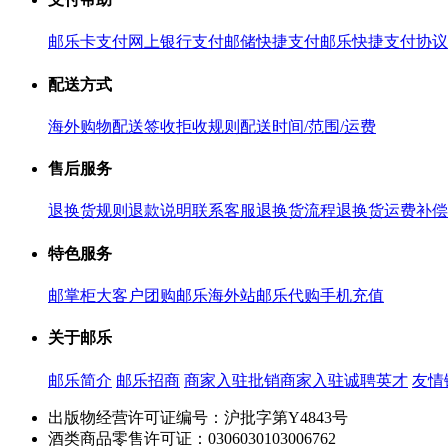
邮乐卡支付
网上银行支付
邮储快捷支付
邮乐快捷支付协议
配送方式
海外购物配送
签收拒收规则
配送时间/范围/运费
售后服务
退换货规则
退款说明
联系客服
退换货流程
退换货运费补偿
特色服务
邮掌柜
大客户团购
邮乐海外站
邮乐代购
手机充值
关于邮乐
邮乐简介
邮乐招商
商家入驻
批销商家入驻
诚聘英才
友情
出版物经营许可证编号：沪批字第Y4843号
酒类商品零售许可证：0306030103006762