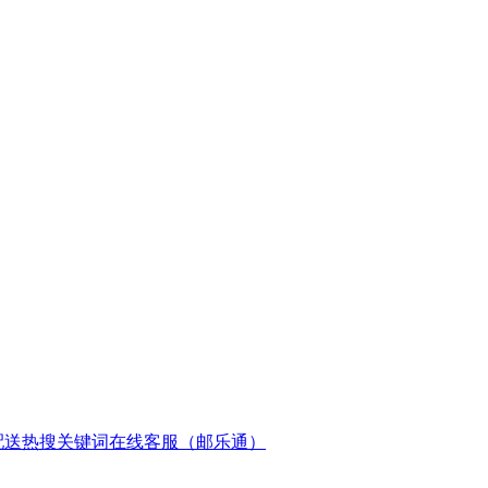
配送
热搜关键词
在线客服（邮乐通）