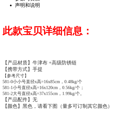
声明和说明
此款宝贝详细信息：
【产品材质】牛津布 +高级防锈链
【携带方式】手提
【参考尺寸】
581-0小小号直径x高=16x85cm，0.48kg/个
581-1小号
直径x
高=
16x
120cm，0.56kg/个；
581-2大号
直径x
高=
37x
155cm，1.99kg/个。
【产品配件】无
【颜色】黑色，请看下图（量多可订制其它颜色）