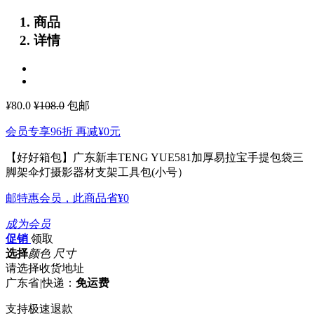
商品
详情
¥
80.0
¥108.0
包邮
会员专享96折 再减
¥0
元
【好好箱包】广东新丰TENG YUE581加厚易拉宝手提包袋三
脚架伞灯摄影器材支架工具包(小号）
邮特惠会员，此商品省
¥0
成为会员
促销
领取
选择
颜色 尺寸
请选择收货地址
广东省
|
快递：
免运费
支持极速退款