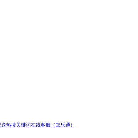
配送
热搜关键词
在线客服（邮乐通）