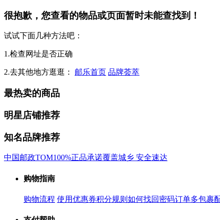
很抱歉，您查看的物品或页面暂时未能查找到！
试试下面几种方法吧：
1.检查网址是否正确
2.去其他地方逛逛：
邮乐首页
品牌荟萃
最热卖的商品
明星店铺推荐
知名品牌推荐
中国邮政
TOM
100%正品承诺
覆盖城乡 安全速达
购物指南
购物流程
使用优惠券
积分规则
如何找回密码
订单多包裹
支付帮助