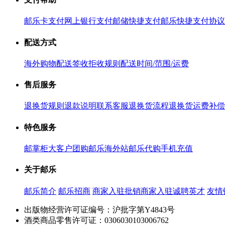
邮乐卡支付
网上银行支付
邮储快捷支付
邮乐快捷支付协议
配送方式
海外购物配送
签收拒收规则
配送时间/范围/运费
售后服务
退换货规则
退款说明
联系客服
退换货流程
退换货运费补偿
特色服务
邮掌柜
大客户团购
邮乐海外站
邮乐代购
手机充值
关于邮乐
邮乐简介
邮乐招商
商家入驻
批销商家入驻
诚聘英才
友情
出版物经营许可证编号：沪批字第Y4843号
酒类商品零售许可证：0306030103006762