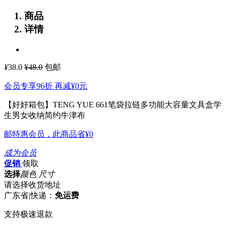
商品
详情
¥
38.0
¥48.0
包邮
会员专享96折 再减
¥0
元
【好好箱包】TENG YUE 661笔袋拉链多功能大容量文具盒学
生男女收纳简约牛津布
邮特惠会员，此商品省
¥0
成为会员
促销
领取
选择
颜色 尺寸
请选择收货地址
广东省
|
快递：
免运费
支持极速退款