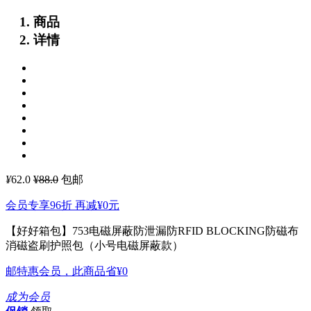
商品
详情
¥
62.0
¥88.0
包邮
会员专享96折 再减
¥0
元
【好好箱包】753电磁屏蔽防泄漏防RFID BLOCKING防磁布
消磁盗刷护照包（小号电磁屏蔽款）
邮特惠会员，此商品省
¥0
成为会员