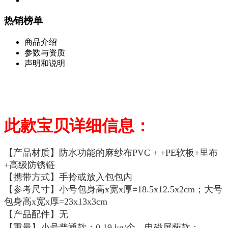
热销榜单
商品介绍
参数与资质
声明和说明
此款宝贝详细信息：
【产品材质】防水功能的麻纱布PVC + +PE软板+里布
+高级防锈链
【携带方式】手拎或放入包包内
【参考尺寸】小号包身高x宽x厚=18.5x12.5x2cm；大号
包身高x宽x厚=23x13x3cm
【产品配件】无
【重量】小号普通款：0.19 kg/个、电磁屏蔽款：