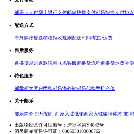
邮乐卡支付
网上银行支付
邮储快捷支付
邮乐快捷支付协议
配送方式
海外购物配送
签收拒收规则
配送时间/范围/运费
售后服务
退换货规则
退款说明
联系客服
退换货流程
退换货运费补偿
特色服务
邮掌柜
大客户团购
邮乐海外站
邮乐代购
手机充值
关于邮乐
邮乐简介
邮乐招商
商家入驻
批销商家入驻
诚聘英才
友情
出版物经营许可证编号：沪批字第Y4843号
酒类商品零售许可证：0306030103006762