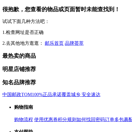
很抱歉，您查看的物品或页面暂时未能查找到！
试试下面几种方法吧：
1.检查网址是否正确
2.去其他地方逛逛：
邮乐首页
品牌荟萃
最热卖的商品
明星店铺推荐
知名品牌推荐
中国邮政
TOM
100%正品承诺
覆盖城乡 安全速达
购物指南
购物流程
使用优惠券
积分规则
如何找回密码
订单多包裹
支付帮助