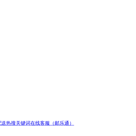
配送
热搜关键词
在线客服（邮乐通）