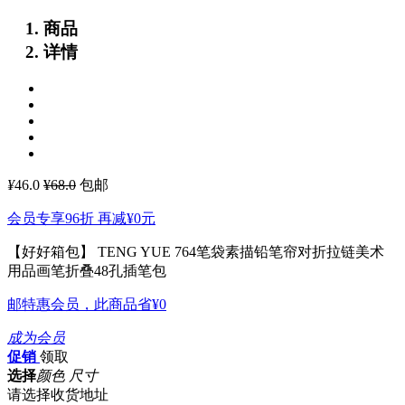
商品
详情
¥
46.0
¥68.0
包邮
会员专享96折 再减
¥0
元
【好好箱包】 TENG YUE 764笔袋素描铅笔帘对折拉链美术
用品画笔折叠48孔插笔包
邮特惠会员，此商品省
¥0
成为会员
促销
领取
选择
颜色 尺寸
请选择收货地址