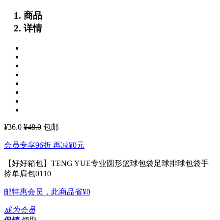
商品
详情
¥
36.0
¥48.0
包邮
会员专享96折 再减
¥0
元
【好好箱包】TENG YUE专业圆形篮球包袋足球排球包袋手
拎单肩包0110
邮特惠会员，此商品省
¥0
成为会员